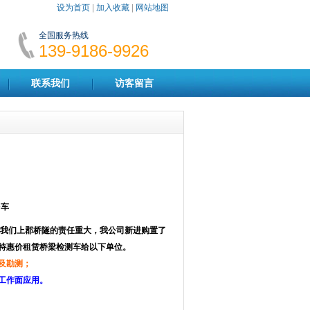
设为首页
|
加入收藏
|
网站地图
全国服务热线
139-9186-9926
联系我们
访客留言
台车
我们上郡桥隧的责任重大，我公司新进购置了
特惠价租赁桥梁检测车给以下单位。
及勘测；
工作面应用。