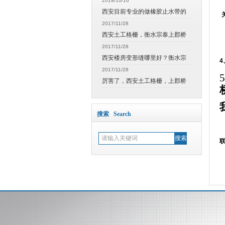
2019/10/16
西安目前专业的做橡胶止水带的
2017/11/28
西安土工格栅，衡水宗泰上郡桥
2017/11/28
西安楼房变形缝哪里好？衡水宗
4
2017/11/28
5
厉害了，西安土工格栅，上郡桥
搜索 Search